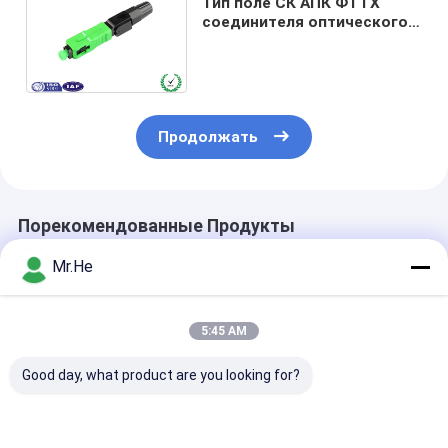
Тип поле СК АПК ФТТХ
соединителя оптического
волокна крытого кабеля
быстрый - инсталлабле
Продолжать
Порекомендованные Продукты
Mr.He
5:45 AM
Good day, what product are you looking for?
ПК соединителя
Пре врезанная
Соединитель
ФТТХ ФК собрания
чернота СМ Г657Б3
оптического