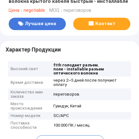
волокна крытого кабеля быстрый - инсталлабле
Цена：negotiable
MOQ：переговоров
Лучшая цена
Контакт
Характер Продукции
,
ftth голодает разъем
Высокий свет
поле - installable разъем
оптического волокна
через 2~5 дней после получают
Время доставки
оплату
Количество мин
переговоров
заказа
Место
Гуандун, Китай
происхождения
Номер модели
SC/APC
Поставка
100.000 ПК / месяц
способности