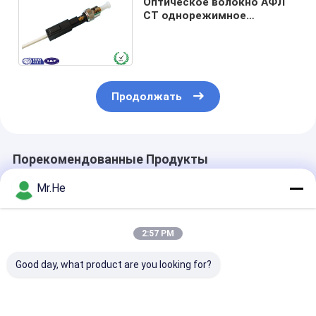
Оптическое волокно АФЛ
СТ однорежимное
голодает соединитель
прямо через сборку на
месте
Продолжать
Порекомендованные Продукты
Mr.He
2:57 PM
Good day, what product are you looking for?
ПК соединителя
Пре врезанная
Соединитель
ФТТХ ФК собрания
чернота СМ Г657Б3
оптического