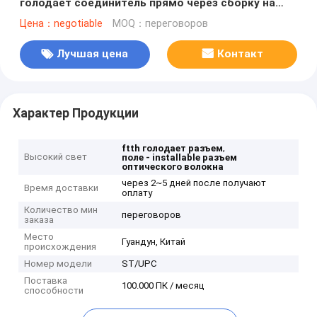
голодает соединитель прямо через сборку на
месте
Цена：negotiable
MOQ：переговоров
Лучшая цена
Контакт
Характер Продукции
,
ftth голодает разъем
Высокий свет
поле - installable разъем
оптического волокна
через 2~5 дней после получают
Время доставки
оплату
Количество мин
переговоров
заказа
Место
Гуандун, Китай
происхождения
Номер модели
ST/UPC
Поставка
100.000 ПК / месяц
способности