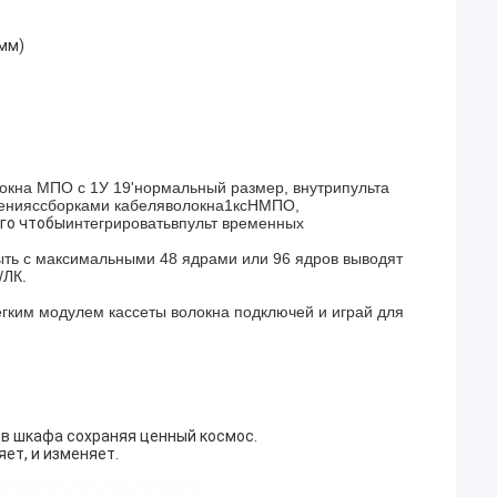
мм)
окна МПО с 1У 19'нормальный размер, внутрипульта
енияссборками кабеляволокна1ксНМПО,
го чтобы
интегрироватьвпульт временных
ть с максимальными 48 ядрами или 96 ядров выводят
/ЛК.
егким модулем кассеты волокна подключей и играй для
ов шкафа сохраняя ценный космос.
яет, и изменяет.