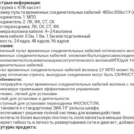
стрые информации:
агрузка с 4 ПК кассет
азмер пульта временных соединительных кабелей: 485кс300кс1У (
оединитель 1: МПО
оединитель 2: ЛК, ФК, СТ, СК
ип переходника: ЛК, СК, СТ, ФК
омера волокна кабеля: 4~24 волокна
лина кабеля: 0.5м, 1.0м, 1.5м или подгонянный
мкость: 24 ядра, 48 ядров, 96 ядров
сания:
пичный пульт временных соединительных кабелей оптического вол
менных соединительных кабелей, ономожетбытьподносамисоедин
ономожетиспользоватьнашукассетуоптического волокнаМПОдля
то
динительных кабелей.
льт временных соединительных кабелей волокна 1У МПО может бы
ужу оптически стренга, выходные соединения могут быть СК/ФК/СТ
обенности:
тегрируйте пульт временных соединительных кабелей волокна с л
имизируя привязывая эффективности управления.
гковес, легкий для установки.
гкий для установки и деятельности.
ступный для установки переходника ФК/СК/СТ/ЛК.
становите к стандартному ЭИА 19" рельсы шкафа.
беспечивает решение полной системы для взаимодействия.
беспечьте более высокую плотность поля заплаты в меньше блок
веряет гибкость и легкость развертывания сети и двигает, добавл
утурес продукта: