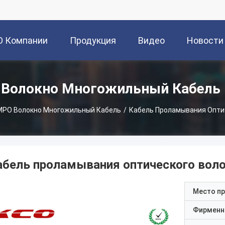
О Компании
Продукция
Видео
Новости
Волокно Многожильный Кабель
PO Волокно Многожильный Кабель
/
Кабель Проламывания Опти
абель проламывания оптического во
Место п
Фирменн