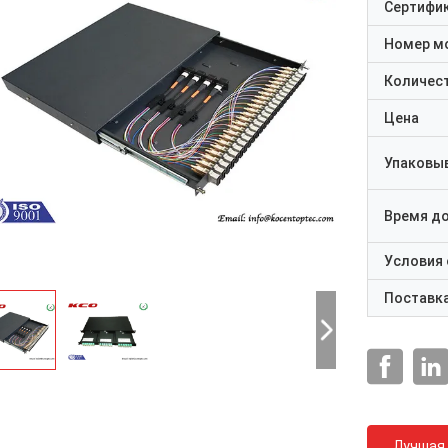
Сертифи
Номер м
Количест
Цена
Упаковы
Время д
Условия
Поставк
Лучшая