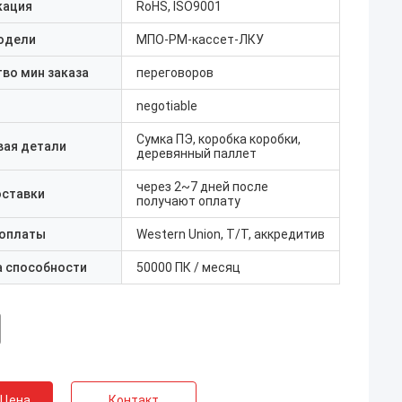
кация
RoHS, ISO9001
одели
МПО-РМ-кассет-ЛКУ
во мин заказа
переговоров
negotiable
Сумка ПЭ, коробка коробки,
вая детали
деревянный паллет
через 2~7 дней после
оставки
получают оплату
 оплаты
Western Union, T/T, аккредитив
а способности
50000 ПК / месяц
 Цена
Контакт