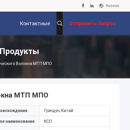
Russian
Контактные
Отправить Запрос
Данные
 Продукты
ческого Волокна МТП МПО
локна МТП МПО
роисхождения
Гуандун, Китай
ое наименование
KCO