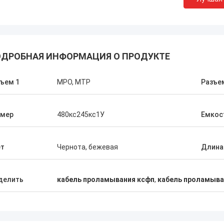
ДРОБНАЯ ИНФОРМАЦИЯ О ПРОДУКТЕ
ъем 1
MPO, MTP
Разъе
змер
480кс245кс1У
Емкос
ет
Чернота, бежевая
Длина
делить
кабель проламывания ксфп
,
кабель проламыва
Г-н Тханг Нгуен
Г-н Генри 
 Optec Limited - один из наших
Kocent Optec Limited -
х партнеров. Мы заказываем у них
партнер. За более чем 