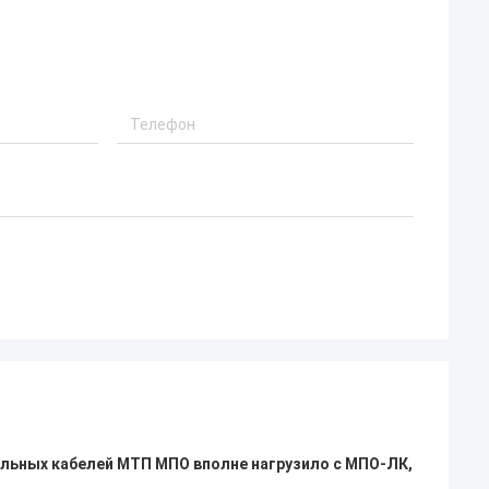
есте выиграли
Качество их
 FTTH drop-
дукция сейчас
трану.
ельных кабелей МТП МПО вполне нагрузило с МПО-ЛК,