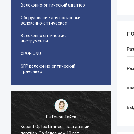
Волоконно-оптический адаптер
Оборудование для полировки
волоконно-оптическое
ПО
Волоконно оптические
инструменты
Раз
GPON ONU
SFP волоконно-оптический
Ра
трансивер
цв
Вы
Г-н Pablo
Я был удивлен когда я сделал первый
Kocent
заказ с Kocent Optec ограничиваемым в
давни