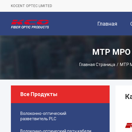
KOCENT OPTEC LIMITED
Главная
Страница
MTP MPO 
Главная Страница
/
MTP M
Все Продукты
К
Волоконно-оптический
разветвитель PLC
Волоконно-оптический патч кабели