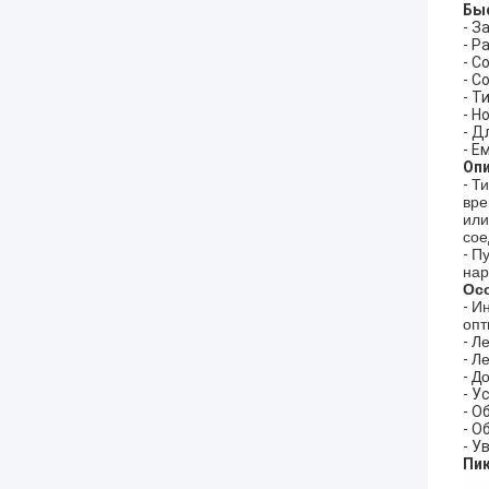
Бы
- З
- Р
- С
- С
- Т
- Н
- Д
- Е
Опи
-
Ти
вре
или
сое
-
Пу
нар
Ос
-
Ин
опт
-
Ле
-
Ле
-
До
- У
- О
- О
- У
Пик