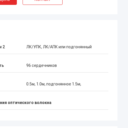
м 2
ЛК/УПК, ЛК/АПК или подгонянный
ть
96 сердечников
0.5м, 1.0м, подгонянное 1.5м,
ния оптического волокна
Тайск
 наш давний
10 лет