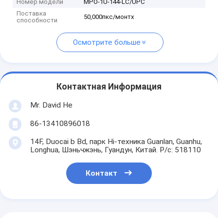
Номер модели
MPO-1U-144-LC/UPC
Поставка
50,000пкс/монтх
способности
Осмотрите больше
Контактная Информация
Mr. David He
86-13410896018
14F, Duocai b Bd, парк Hi-техника Guanlan, Guanhu,
Longhua, Шэньчжэнь, Гуандун, Китай. P/c: 518110
Контакт