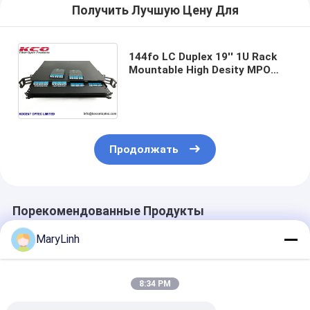
Получить Лучшую Цену Для
144fo LC Duplex 19'' 1U Rack
Mountable High Desity MPO
MTP Fiber Optic Patch Panel
(Паннель с оптическими
волокнами)
Продолжать
Порекомендованные Продукты
MaryLinh
8:34 PM