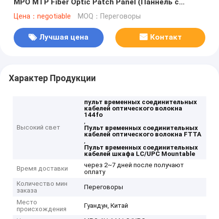
MPO MTP Fiber Optic Patch Panel (Паннель с
оптическими волокнами)
Цена：negotiable
MOQ：Переговоры
Лучшая цена
Контакт
Характер Продукции
пульт временных соединительных
кабелей оптического волокна
144fo
,
Высокий свет
Пульт временных соединительных
кабелей оптического волокна FTTA
,
Пульт временных соединительных
кабелей шкафа LC/UPC Mountable
через 2~7 дней после получают
Время доставки
оплату
Количество мин
Переговоры
заказа
Место
Гуандун, Китай
происхождения