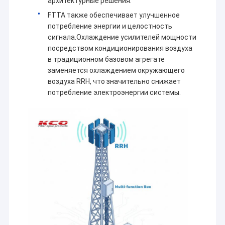
архитектурные решения.
FTTA также обеспечивает улучшенное
потребление энергии и целостность
сигнала.Охлаждение усилителей мощности
посредством кондиционирования воздуха
в традиционном базовом агрегате
заменяется охлаждением окружающего
воздуха RRH, что значительно снижает
потребление электроэнергии системы.
Домой
Продукты
ООО KOCENT OPTEC
подключить вас к будущему.
Видеозаписи
ООО KOCENT OPTEC
является высокотехнологичной
компанией, которая сосредоточена на пассивных и