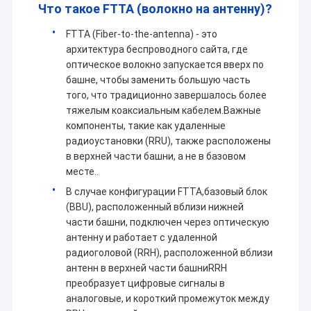
Что такое FTTA (волокно на антенну)?
FTTA (Fiber-to-the-antenna) - это
архитектура беспроводного сайта, где
оптическое волокно запускается вверх по
башне, чтобы заменить большую часть
того, что традиционно завершалось более
тяжелым коаксиальным кабелем.Важные
компоненты, такие как удаленные
радиоустановки (RRU), также расположены
в верхней части башни, а не в базовом
месте..
В случае конфигурации FTTA,базовый блок
(BBU), расположенный вблизи нижней
части башни, подключен через оптическую
антенну и работает с удаленной
радиоголовой (RRH), расположенной вблизи
антенн в верхней части башниRRH
преобразует цифровые сигналы в
аналоговые, и короткий промежуток между