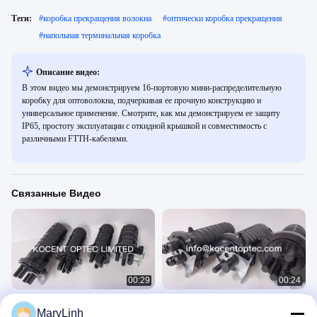
Теги:
#
коробка прекращения волокна
#
оптически коробка прекращения
#
напольная терминальная коробка
Описание видео:
В этом видео мы демонстрируем 16-портовую мини-распределительную
коробку для оптоволокна, подчеркивая ее прочную конструкцию и
универсальное применение. Смотрите, как мы демонстрируем ее защиту
IP65, простоту эксплуатации с откидной крышкой и совместимость с
различными FTTH-кабелями.
Связанные Видео
00:29
00:24
Термоусадочные порты
Коробка для сращивания
MaryLinh
Вертикальный тип Закрытие для
оптоволокна вертикального типа