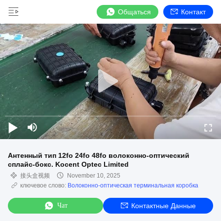
Общаться
Контакт
Антенный тип 12fo 24fo 48fo волоконно-оптический
сплайс-бокс. Kocent Optec Limited
接头盒视频
November 10, 2025
ключевое слово:
Волоконно-оптическая терминальная коробка
Чат
Контактные Данные