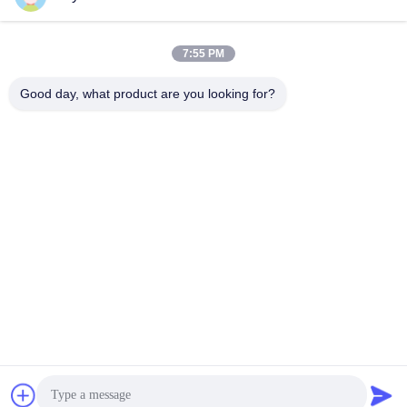
сращивания оптического волокна
接头盒视频
接头盒视频
FOSC
June 16, 2021
June 16, 2021
7:55 PM
Good day, what product are you looking for?
00:28
00:17
Руководство по установке
SC LC FC ST E2000 MTRJ MPO DIN
быстроразъемного волоконно-
D4 Гибридный волоконно-
оптического коннектора SC/UPC
оптический адаптер
快接视频
适配器视频
SC/APC, устанавливаемого в
November 10, 2025
June 16, 2021
полевых условиях (FIC)
00:21
00:24
Наружный оптоволоконный кабель
KCO Fiber, завод оптоволоконных
ADSS GYXTW GYTS GYTA
кабелей, производитель
GYXTC8S ASU 8fo 12fo 24fo 36fo
оптоволоконных кабелей,
Кабель Стекловолокна
Кабель Стекловолокна
48fo 72fo 96fo 144fo
поставщик оптоволоконных